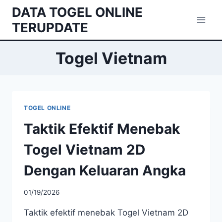
Skip
DATA TOGEL ONLINE
to
TERUPDATE
content
Togel Vietnam
TOGEL ONLINE
Taktik Efektif Menebak
Togel Vietnam 2D
Dengan Keluaran Angka
01/19/2026
Taktik efektif menebak Togel Vietnam 2D