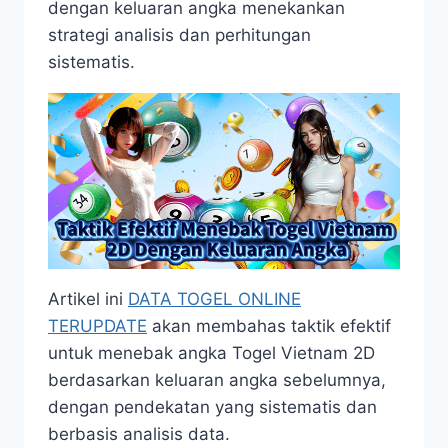
dengan keluaran angka menekankan
strategi analisis dan perhitungan
sistematis.
Artikel ini
DATA TOGEL ONLINE
TERUPDATE
akan membahas taktik efektif
untuk menebak angka Togel Vietnam 2D
berdasarkan keluaran angka sebelumnya,
dengan pendekatan yang sistematis dan
berbasis analisis data.