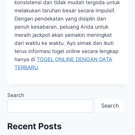
konsistensi dan tidak mudah tergoda untuk
melakukan taruhan besar secara impulsif.
Dengan pendekatan yang disiplin dan
penuh kesabaran, peluang Anda untuk
meraih jackpot akan semakin meningkat
dari waktu ke waktu. Ayo simak dan ikuti
terus informasi togel online secara lengkap
hanya di
TOGEL ONLINE DENGAN DATA
TERBARU
.
Search
Search
Recent Posts