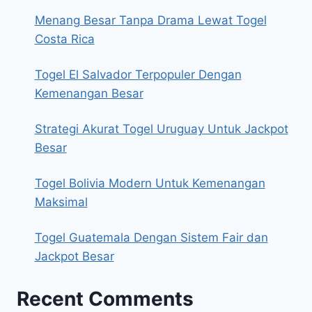
Menang Besar Tanpa Drama Lewat Togel
Costa Rica
Togel El Salvador Terpopuler Dengan
Kemenangan Besar
Strategi Akurat Togel Uruguay Untuk Jackpot
Besar
Togel Bolivia Modern Untuk Kemenangan
Maksimal
Togel Guatemala Dengan Sistem Fair dan
Jackpot Besar
Recent Comments