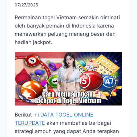
07/27/2025
Permainan togel Vietnam semakin diminati
oleh banyak pemain di Indonesia karena
menawarkan peluang menang besar dan
hadiah jackpot.
Berikut ini
DATA TOGEL ONLINE
TERUPDATE
akan membahas berbagai
strategi ampuh yang dapat Anda terapkan