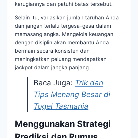
kerugiannya dan patuhi batas tersebut.
Selain itu, variasikan jumlah taruhan Anda
dan jangan terlalu tergesa-gesa dalam
memasang angka. Mengelola keuangan
dengan disiplin akan membantu Anda
bermain secara konsisten dan
meningkatkan peluang mendapatkan
jackpot dalam jangka panjang.
Baca Juga:
Trik dan
Tips Menang Besar di
Togel Tasmania
Menggunakan Strategi
Prediksi dan Rumus