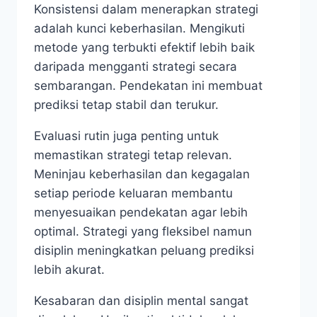
Konsistensi dalam menerapkan strategi
adalah kunci keberhasilan. Mengikuti
metode yang terbukti efektif lebih baik
daripada mengganti strategi secara
sembarangan. Pendekatan ini membuat
prediksi tetap stabil dan terukur.
Evaluasi rutin juga penting untuk
memastikan strategi tetap relevan.
Meninjau keberhasilan dan kegagalan
setiap periode keluaran membantu
menyesuaikan pendekatan agar lebih
optimal. Strategi yang fleksibel namun
disiplin meningkatkan peluang prediksi
lebih akurat.
Kesabaran dan disiplin mental sangat