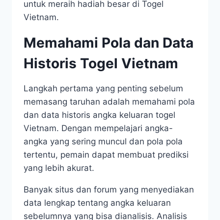
untuk meraih hadiah besar di Togel
Vietnam.
Memahami Pola dan Data
Historis Togel Vietnam
Langkah pertama yang penting sebelum
memasang taruhan adalah memahami pola
dan data historis angka keluaran togel
Vietnam. Dengan mempelajari angka-
angka yang sering muncul dan pola pola
tertentu, pemain dapat membuat prediksi
yang lebih akurat.
Banyak situs dan forum yang menyediakan
data lengkap tentang angka keluaran
sebelumnya yang bisa dianalisis. Analisis