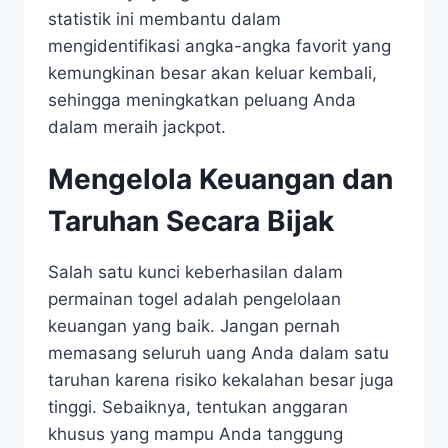
statistik ini membantu dalam
mengidentifikasi angka-angka favorit yang
kemungkinan besar akan keluar kembali,
sehingga meningkatkan peluang Anda
dalam meraih jackpot.
Mengelola Keuangan dan
Taruhan Secara Bijak
Salah satu kunci keberhasilan dalam
permainan togel adalah pengelolaan
keuangan yang baik. Jangan pernah
memasang seluruh uang Anda dalam satu
taruhan karena risiko kekalahan besar juga
tinggi. Sebaiknya, tentukan anggaran
khusus yang mampu Anda tanggung