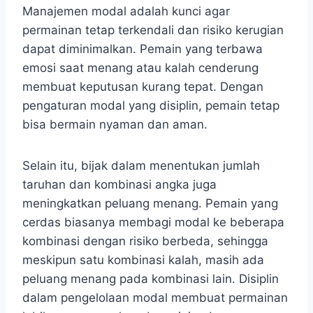
Manajemen modal adalah kunci agar
permainan tetap terkendali dan risiko kerugian
dapat diminimalkan. Pemain yang terbawa
emosi saat menang atau kalah cenderung
membuat keputusan kurang tepat. Dengan
pengaturan modal yang disiplin, pemain tetap
bisa bermain nyaman dan aman.
Selain itu, bijak dalam menentukan jumlah
taruhan dan kombinasi angka juga
meningkatkan peluang menang. Pemain yang
cerdas biasanya membagi modal ke beberapa
kombinasi dengan risiko berbeda, sehingga
meskipun satu kombinasi kalah, masih ada
peluang menang pada kombinasi lain. Disiplin
dalam pengelolaan modal membuat permainan