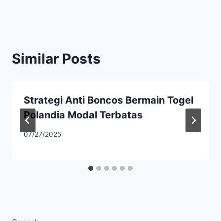
Similar Posts
Strategi Anti Boncos Bermain Togel
Polandia Modal Terbatas
07/27/2025