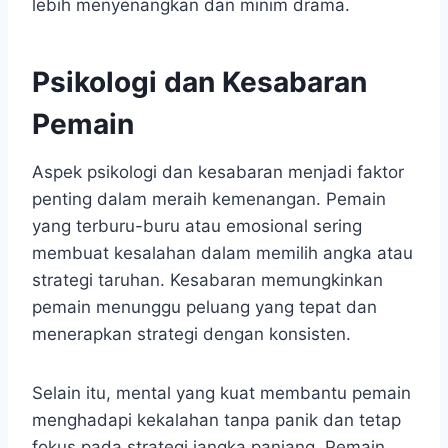
lebih menyenangkan dan minim drama.
Psikologi dan Kesabaran
Pemain
Aspek psikologi dan kesabaran menjadi faktor
penting dalam meraih kemenangan. Pemain
yang terburu-buru atau emosional sering
membuat kesalahan dalam memilih angka atau
strategi taruhan. Kesabaran memungkinkan
pemain menunggu peluang yang tepat dan
menerapkan strategi dengan konsisten.
Selain itu, mental yang kuat membantu pemain
menghadapi kekalahan tanpa panik dan tetap
fokus pada strategi jangka panjang. Pemain