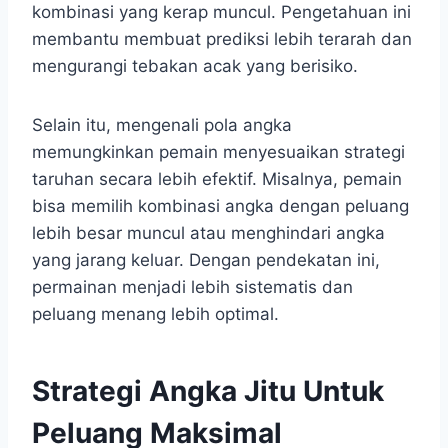
kombinasi yang kerap muncul. Pengetahuan ini
membantu membuat prediksi lebih terarah dan
mengurangi tebakan acak yang berisiko.
Selain itu, mengenali pola angka
memungkinkan pemain menyesuaikan strategi
taruhan secara lebih efektif. Misalnya, pemain
bisa memilih kombinasi angka dengan peluang
lebih besar muncul atau menghindari angka
yang jarang keluar. Dengan pendekatan ini,
permainan menjadi lebih sistematis dan
peluang menang lebih optimal.
Strategi Angka Jitu Untuk
Peluang Maksimal