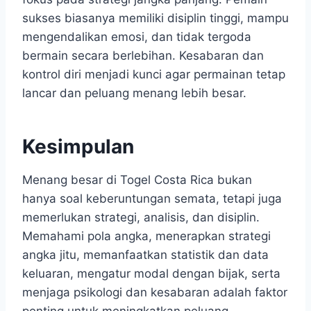
sukses biasanya memiliki disiplin tinggi, mampu
mengendalikan emosi, dan tidak tergoda
bermain secara berlebihan. Kesabaran dan
kontrol diri menjadi kunci agar permainan tetap
lancar dan peluang menang lebih besar.
Kesimpulan
Menang besar di Togel Costa Rica bukan
hanya soal keberuntungan semata, tetapi juga
memerlukan strategi, analisis, dan disiplin.
Memahami pola angka, menerapkan strategi
angka jitu, memanfaatkan statistik dan data
keluaran, mengatur modal dengan bijak, serta
menjaga psikologi dan kesabaran adalah faktor