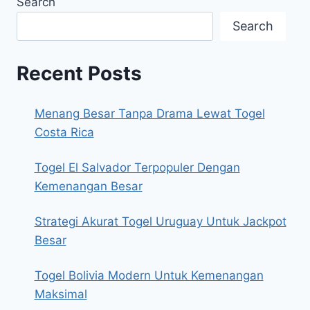
Search
Search
Recent Posts
Menang Besar Tanpa Drama Lewat Togel
Costa Rica
Togel El Salvador Terpopuler Dengan
Kemenangan Besar
Strategi Akurat Togel Uruguay Untuk Jackpot
Besar
Togel Bolivia Modern Untuk Kemenangan
Maksimal