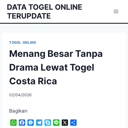
Skip
DATA TOGEL ONLINE
to
TERUPDATE
content
TOGEL ONLINE
Menang Besar Tanpa
Drama Lewat Togel
Costa Rica
02/04/2026
Bagikan
W
F
M
T
S
L
X
S