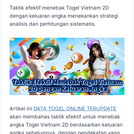
h
a
e
e
k
i
h
a
c
s
l
y
n
a
Taktik efektif menebak Togel Vietnam 2D
t
e
s
e
p
e
r
dengan keluaran angka menekankan strategi
s
b
e
g
e
e
analisis dan perhitungan sistematis.
A
o
n
r
p
o
g
a
p
k
e
m
r
Artikel ini
DATA TOGEL ONLINE TERUPDATE
akan membahas taktik efektif untuk menebak
angka Togel Vietnam 2D berdasarkan keluaran
angka sebelumnya, dengan pendekatan yang