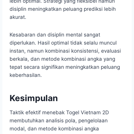
lebih optimal. Strategi yang fleksibel namun
disiplin meningkatkan peluang prediksi lebih
akurat.
Kesabaran dan disiplin mental sangat
diperlukan. Hasil optimal tidak selalu muncul
instan, namun kombinasi konsistensi, evaluasi
berkala, dan metode kombinasi angka yang
tepat secara signifikan meningkatkan peluang
keberhasilan.
Kesimpulan
Taktik efektif menebak Togel Vietnam 2D
membutuhkan analisis pola, pengelolaan
modal, dan metode kombinasi angka