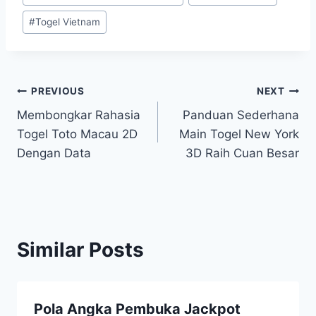
#
Togel Vietnam
Post
PREVIOUS
NEXT
Membongkar Rahasia
Panduan Sederhana
navigation
Togel Toto Macau 2D
Main Togel New York
Dengan Data
3D Raih Cuan Besar
Similar Posts
Pola Angka Pembuka Jackpot