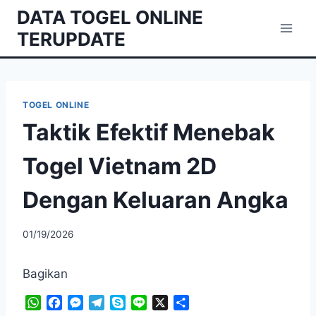
Skip
DATA TOGEL ONLINE
to
TERUPDATE
content
TOGEL ONLINE
Taktik Efektif Menebak
Togel Vietnam 2D
Dengan Keluaran Angka
01/19/2026
Bagikan
W
F
M
T
S
L
X
S