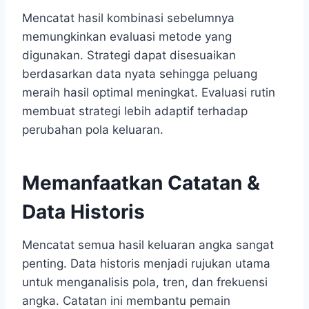
Mencatat hasil kombinasi sebelumnya
memungkinkan evaluasi metode yang
digunakan. Strategi dapat disesuaikan
berdasarkan data nyata sehingga peluang
meraih hasil optimal meningkat. Evaluasi rutin
membuat strategi lebih adaptif terhadap
perubahan pola keluaran.
Memanfaatkan Catatan &
Data Historis
Mencatat semua hasil keluaran angka sangat
penting. Data historis menjadi rujukan utama
untuk menganalisis pola, tren, dan frekuensi
angka. Catatan ini membantu pemain