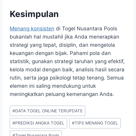
Kesimpulan
Menang konsisten
di Togel Nusantara Pools
bukanlah hal mustahil jika Anda menerapkan
strategi yang tepat, disiplin, dan mengelola
keuangan dengan bijak. Pahami pola dan
statistik, gunakan strategi taruhan yang efektif,
kelola modal dengan baik, analisis hasil secara
rutin, serta jaga psikologi tetap tenang. Semua
elemen ini saling mendukung untuk
meningkatkan peluang kemenangan Anda.
Post
#
DATA TOGEL ONLINE TERUPDATE
Tags:
#
PREDIKSI ANGKA TOGEL
#
TIPS MENANG TOGEL
#
Togel Nusantara Pools