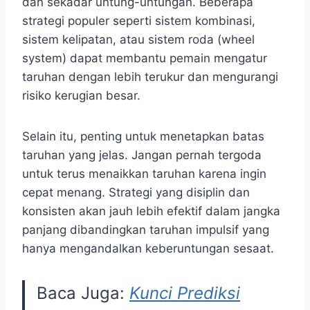
dan sekadar untung-untungan. Beberapa
strategi populer seperti sistem kombinasi,
sistem kelipatan, atau sistem roda (wheel
system) dapat membantu pemain mengatur
taruhan dengan lebih terukur dan mengurangi
risiko kerugian besar.
Selain itu, penting untuk menetapkan batas
taruhan yang jelas. Jangan pernah tergoda
untuk terus menaikkan taruhan karena ingin
cepat menang. Strategi yang disiplin dan
konsisten akan jauh lebih efektif dalam jangka
panjang dibandingkan taruhan impulsif yang
hanya mengandalkan keberuntungan sesaat.
Baca Juga:
Kunci Prediksi