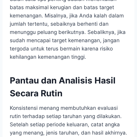
batas maksimal kerugian dan batas target
kemenangan. Misalnya, jika Anda kalah dalam
jumlah tertentu, sebaiknya berhenti dan
menunggu peluang berikutnya. Sebaliknya, jika
sudah mencapai target kemenangan, jangan
tergoda untuk terus bermain karena risiko
kehilangan kemenangan tinggi.
Pantau dan Analisis Hasil
Secara Rutin
Konsistensi menang membutuhkan evaluasi
rutin terhadap setiap taruhan yang dilakukan.
Setelah setiap periode keluaran, catat angka
yang menang, jenis taruhan, dan hasil akhirnya.