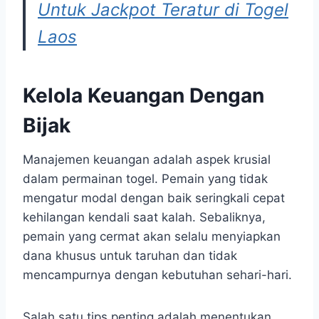
Untuk Jackpot Teratur di Togel
Laos
Kelola Keuangan Dengan
Bijak
Manajemen keuangan adalah aspek krusial
dalam permainan togel. Pemain yang tidak
mengatur modal dengan baik seringkali cepat
kehilangan kendali saat kalah. Sebaliknya,
pemain yang cermat akan selalu menyiapkan
dana khusus untuk taruhan dan tidak
mencampurnya dengan kebutuhan sehari-hari.
Salah satu tips penting adalah menentukan