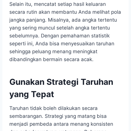
Selain itu, mencatat setiap hasil keluaran
secara rutin akan membantu Anda melihat pola
jangka panjang. Misalnya, ada angka tertentu
yang sering muncul setelah angka tertentu
sebelumnya. Dengan pemahaman statistik
seperti ini, Anda bisa menyesuaikan taruhan
sehingga peluang menang meningkat
dibandingkan bermain secara acak.
Gunakan Strategi Taruhan
yang Tepat
Taruhan tidak boleh dilakukan secara
sembarangan. Strategi yang matang bisa
menjadi pembeda antara menang konsisten