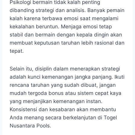
Psikologi bermain tidak kalah penting
dibanding strategi dan analisis. Banyak pemain
kalah karena terbawa emosi saat mengalami
kekalahan beruntun. Menjaga emosi tetap
stabil dan bermain dengan kepala dingin akan
membuat keputusan taruhan lebih rasional dan
tepat.
Selain itu, disiplin dalam menerapkan strategi
adalah kunci kemenangan jangka panjang. Ikuti
rencana taruhan yang sudah dibuat, jangan
mudah tergoda bonus atau sistem cepat kaya
yang menjanjikan kemenangan instan.
Konsistensi dan kesabaran akan membantu
Anda menang secara berkelanjutan di Togel
Nusantara Pools.