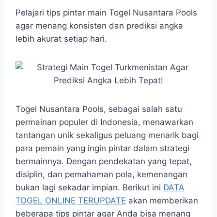
h
a
e
e
k
i
h
a
c
s
l
y
n
a
Pelajari tips pintar main Togel Nusantara Pools
t
e
s
e
p
e
r
agar menang konsisten dan prediksi angka
s
b
e
g
e
e
lebih akurat setiap hari.
A
o
n
r
p
o
g
a
p
k
e
m
r
Togel Nusantara Pools, sebagai salah satu
permainan populer di Indonesia, menawarkan
tantangan unik sekaligus peluang menarik bagi
para pemain yang ingin pintar dalam strategi
bermainnya. Dengan pendekatan yang tepat,
disiplin, dan pemahaman pola, kemenangan
bukan lagi sekadar impian. Berikut ini
DATA
TOGEL ONLINE TERUPDATE
akan memberikan
beberapa tips pintar agar Anda bisa menang