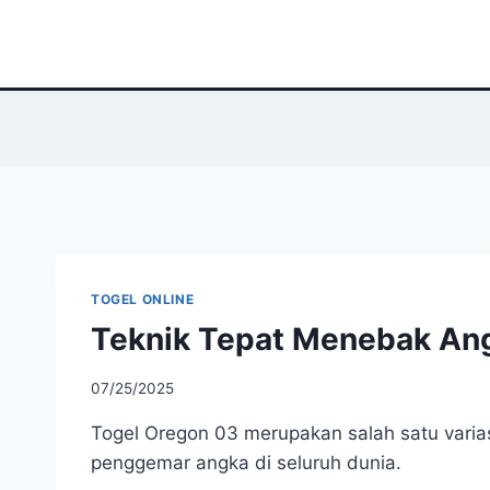
Skip
to
content
TOGEL ONLINE
Teknik Tepat Menebak An
07/25/2025
Togel Oregon 03 merupakan salah satu varias
penggemar angka di seluruh dunia.