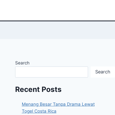
Search
Search
Recent Posts
Menang Besar Tanpa Drama Lewat
Togel Costa Rica