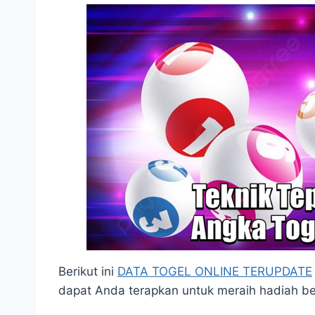
Berikut ini
DATA TOGEL ONLINE TERUPDATE
dapat Anda terapkan untuk meraih hadiah be