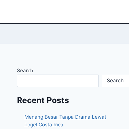
Search
Search
Recent Posts
Menang Besar Tanpa Drama Lewat
Togel Costa Rica