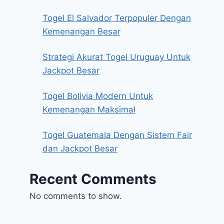
Togel El Salvador Terpopuler Dengan
Kemenangan Besar
Strategi Akurat Togel Uruguay Untuk
Jackpot Besar
Togel Bolivia Modern Untuk
Kemenangan Maksimal
Togel Guatemala Dengan Sistem Fair
dan Jackpot Besar
Recent Comments
No comments to show.