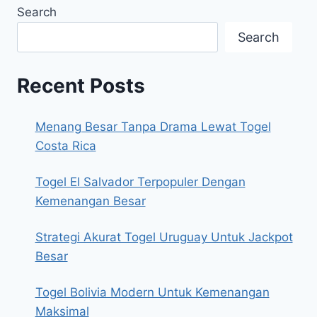
Search
Search
Recent Posts
Menang Besar Tanpa Drama Lewat Togel
Costa Rica
Togel El Salvador Terpopuler Dengan
Kemenangan Besar
Strategi Akurat Togel Uruguay Untuk Jackpot
Besar
Togel Bolivia Modern Untuk Kemenangan
Maksimal