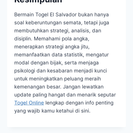
Bermain Togel El Salvador bukan hanya
soal keberuntungan semata, tetapi juga
membutuhkan strategi, analisis, dan
disiplin. Memahami pola angka,
menerapkan strategi angka jitu,
memanfaatkan data statistik, mengatur
modal dengan bijak, serta menjaga
psikologi dan kesabaran menjadi kunci
untuk meningkatkan peluang meraih
kemenangan besar. Jangan lewatkan
update paling hangat dan menarik seputar
Togel Online
lengkap dengan info penting
yang wajib kamu ketahui di sini.