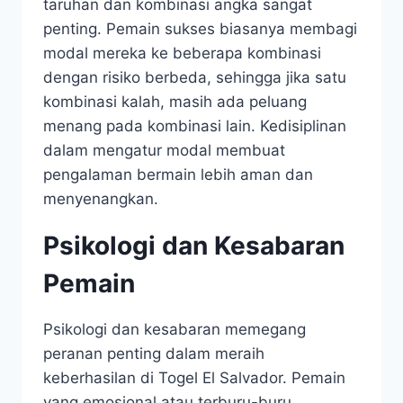
taruhan dan kombinasi angka sangat
penting. Pemain sukses biasanya membagi
modal mereka ke beberapa kombinasi
dengan risiko berbeda, sehingga jika satu
kombinasi kalah, masih ada peluang
menang pada kombinasi lain. Kedisiplinan
dalam mengatur modal membuat
pengalaman bermain lebih aman dan
menyenangkan.
Psikologi dan Kesabaran
Pemain
Psikologi dan kesabaran memegang
peranan penting dalam meraih
keberhasilan di Togel El Salvador. Pemain
yang emosional atau terburu-buru