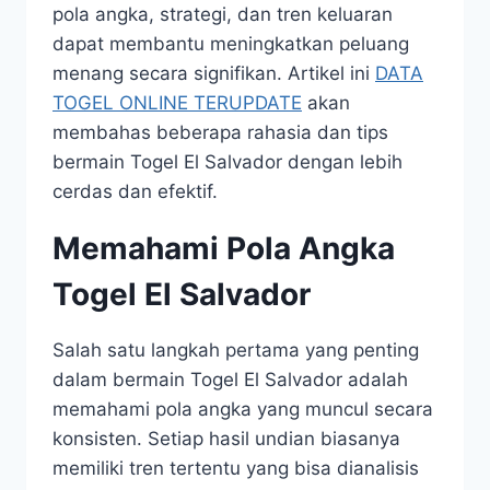
pola angka, strategi, dan tren keluaran
dapat membantu meningkatkan peluang
menang secara signifikan. Artikel ini
DATA
TOGEL ONLINE TERUPDATE
akan
membahas beberapa rahasia dan tips
bermain Togel El Salvador dengan lebih
cerdas dan efektif.
Memahami Pola Angka
Togel El Salvador
Salah satu langkah pertama yang penting
dalam bermain Togel El Salvador adalah
memahami pola angka yang muncul secara
konsisten. Setiap hasil undian biasanya
memiliki tren tertentu yang bisa dianalisis