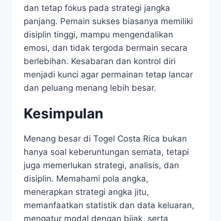
dan tetap fokus pada strategi jangka
panjang. Pemain sukses biasanya memiliki
disiplin tinggi, mampu mengendalikan
emosi, dan tidak tergoda bermain secara
berlebihan. Kesabaran dan kontrol diri
menjadi kunci agar permainan tetap lancar
dan peluang menang lebih besar.
Kesimpulan
Menang besar di Togel Costa Rica bukan
hanya soal keberuntungan semata, tetapi
juga memerlukan strategi, analisis, dan
disiplin. Memahami pola angka,
menerapkan strategi angka jitu,
memanfaatkan statistik dan data keluaran,
mengatur modal dengan bijak, serta