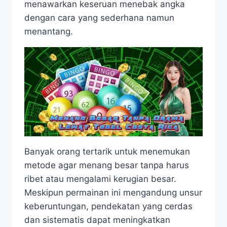
menawarkan keseruan menebak angka
dengan cara yang sederhana namun
menantang.
Banyak orang tertarik untuk menemukan
metode agar menang besar tanpa harus
ribet atau mengalami kerugian besar.
Meskipun permainan ini mengandung unsur
keberuntungan, pendekatan yang cerdas
dan sistematis dapat meningkatkan