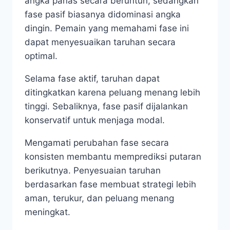
angka panas secara beruntun, sedangkan
fase pasif biasanya didominasi angka
dingin. Pemain yang memahami fase ini
dapat menyesuaikan taruhan secara
optimal.
Selama fase aktif, taruhan dapat
ditingkatkan karena peluang menang lebih
tinggi. Sebaliknya, fase pasif dijalankan
konservatif untuk menjaga modal.
Mengamati perubahan fase secara
konsisten membantu memprediksi putaran
berikutnya. Penyesuaian taruhan
berdasarkan fase membuat strategi lebih
aman, terukur, dan peluang menang
meningkat.