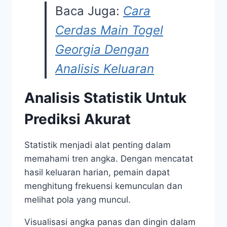
Baca Juga:
Cara
Cerdas Main Togel
Georgia Dengan
Analisis Keluaran
Analisis Statistik Untuk
Prediksi Akurat
Statistik menjadi alat penting dalam
memahami tren angka. Dengan mencatat
hasil keluaran harian, pemain dapat
menghitung frekuensi kemunculan dan
melihat pola yang muncul.
Visualisasi angka panas dan dingin dalam