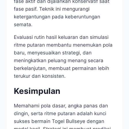
fase aktif dan dijalankan konservatif saat
fase pasif. Teknik ini mengurangi
ketergantungan pada keberuntungan
semata.
Evaluasi rutin hasil keluaran dan simulasi
ritme putaran membantu menemukan pola
baru, menyesuaikan strategi, dan
meningkatkan peluang menang secara
berkelanjutan, membuat permainan lebih
terukur dan konsisten.
Kesimpulan
Memahami pola dasar, angka panas dan
dingin, serta ritme putaran adalah kunci
sukses bermain Togel Bullseye dengan