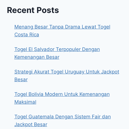
Recent Posts
Menang Besar Tanpa Drama Lewat Togel
Costa Rica
Togel El Salvador Terpopuler Dengan
Kemenangan Besar
Strategi Akurat Togel Uruguay Untuk Jackpot
Besar
Togel Bolivia Modern Untuk Kemenangan
Maksimal
Togel Guatemala Dengan Sistem Fair dan
Jackpot Besar