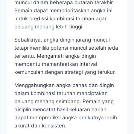
muncul dalam beberapa putaran terakhir.
Pemain dapat memprioritaskan angka ini
untuk prediksi kombinasi taruhan agar
peluang menang lebih tinggi.
Sebaliknya, angka dingin jarang muncul
tetapi memiliki potensi muncul setelah jeda
tertentu. Mengamati angka dingin
membantu memanfaatkan interval
kemunculan dengan strategi yang terukur.
Menggabungkan angka panas dan dingin
dalam kombinasi taruhan menciptakan
peluang menang seimbang. Pemain yang
disiplin mencatat hasil keluaran harian
dapat memprediksi angka berikutnya lebih
akurat dan konsisten.