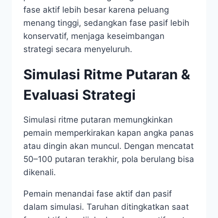
fase aktif lebih besar karena peluang
menang tinggi, sedangkan fase pasif lebih
konservatif, menjaga keseimbangan
strategi secara menyeluruh.
Simulasi Ritme Putaran &
Evaluasi Strategi
Simulasi ritme putaran memungkinkan
pemain memperkirakan kapan angka panas
atau dingin akan muncul. Dengan mencatat
50–100 putaran terakhir, pola berulang bisa
dikenali.
Pemain menandai fase aktif dan pasif
dalam simulasi. Taruhan ditingkatkan saat