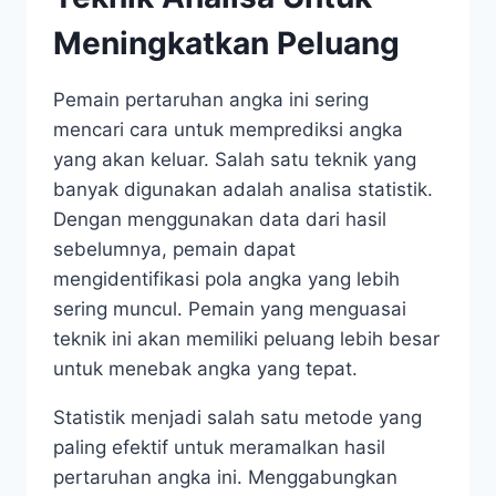
Meningkatkan Peluang
Pemain pertaruhan angka ini sering
mencari cara untuk memprediksi angka
yang akan keluar. Salah satu teknik yang
banyak digunakan adalah analisa statistik.
Dengan menggunakan data dari hasil
sebelumnya, pemain dapat
mengidentifikasi pola angka yang lebih
sering muncul. Pemain yang menguasai
teknik ini akan memiliki peluang lebih besar
untuk menebak angka yang tepat.
Statistik menjadi salah satu metode yang
paling efektif untuk meramalkan hasil
pertaruhan angka ini. Menggabungkan