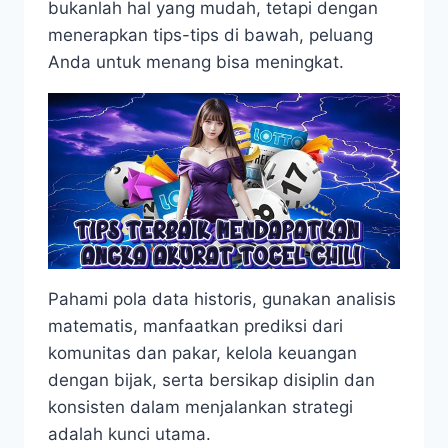
bukanlah hal yang mudah, tetapi dengan
menerapkan tips-tips di bawah, peluang
Anda untuk menang bisa meningkat.
Pahami pola data historis, gunakan analisis
matematis, manfaatkan prediksi dari
komunitas dan pakar, kelola keuangan
dengan bijak, serta bersikap disiplin dan
konsisten dalam menjalankan strategi
adalah kunci utama.