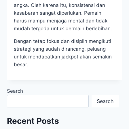
angka. Oleh karena itu, konsistensi dan
kesabaran sangat diperlukan. Pemain
harus mampu menjaga mental dan tidak
mudah tergoda untuk bermain berlebihan.
Dengan tetap fokus dan disiplin mengikuti
strategi yang sudah dirancang, peluang
untuk mendapatkan jackpot akan semakin
besar.
Search
Search
Recent Posts