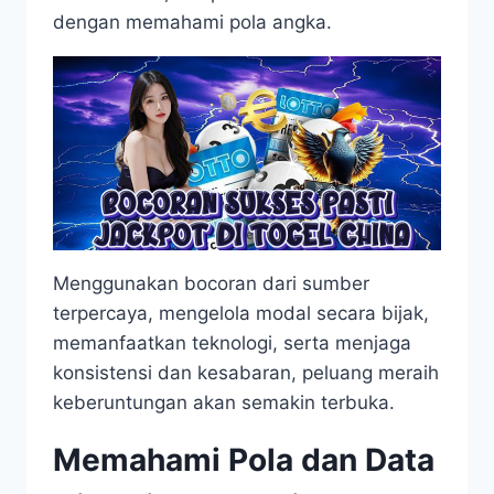
dengan memahami pola angka.
Menggunakan bocoran dari sumber
terpercaya, mengelola modal secara bijak,
memanfaatkan teknologi, serta menjaga
konsistensi dan kesabaran, peluang meraih
keberuntungan akan semakin terbuka.
Memahami Pola dan Data