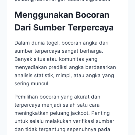
Menggunakan Bocoran
Dari Sumber Terpercaya
Dalam dunia togel, bocoran angka dari
sumber terpercaya sangat berharga.
Banyak situs atau komunitas yang
menyediakan prediksi angka berdasarkan
analisis statistik, mimpi, atau angka yang
sering muncul.
Pemilihan bocoran yang akurat dan
terpercaya menjadi salah satu cara
meningkatkan peluang jackpot. Penting
untuk selalu melakukan verifikasi sumber
dan tidak tergantung sepenuhnya pada