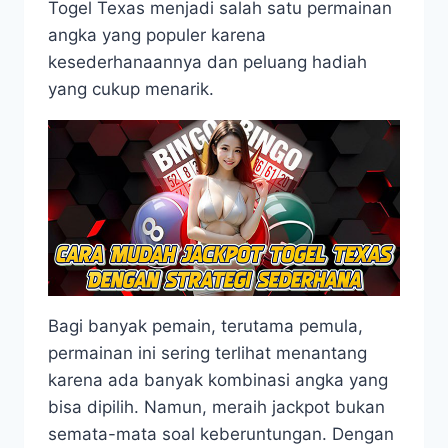
Togel Texas menjadi salah satu permainan
angka yang populer karena
kesederhanaannya dan peluang hadiah
yang cukup menarik.
Bagi banyak pemain, terutama pemula,
permainan ini sering terlihat menantang
karena ada banyak kombinasi angka yang
bisa dipilih. Namun, meraih jackpot bukan
semata-mata soal keberuntungan. Dengan