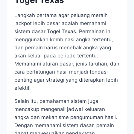
Togel Texas
Langkah pertama agar peluang meraih
jackpot lebih besar adalah memahami
sistem dasar Togel Texas. Permainan ini
menggunakan kombinasi angka tertentu,
dan pemain harus menebak angka yang
akan keluar pada periode tertentu.
Memahami aturan dasar, jenis taruhan, dan
cara perhitungan hasil menjadi fondasi
penting agar strategi yang diterapkan lebih
efektif.
Selain itu, pemahaman sistem juga
mencakup mengenali jadwal keluaran
angka dan mekanisme pengumuman hasil.
Dengan memahami sistem dasar, pemain
dapat menyesuaikan pendekatan