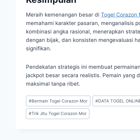
Meraih kemenangan besar di
Togel Corazon
memahami karakter pasaran, menganalisis p
kombinasi angka rasional, menerapkan stra
dengan bijak, dan konsisten mengevaluasi h
signifikan.
Pendekatan strategis ini membuat permainan
jackpot besar secara realistis. Pemain yang
maksimal tanpa ribet.
Post
#
Bermain Togel Corazon Mor
#
DATA TOGEL ONLIN
Tags:
#
Trik Jitu Togel Corazon Mor