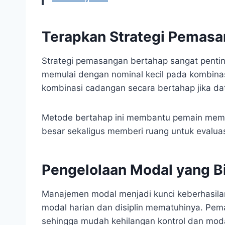
Terapkan Strategi Pemasa
Strategi pemasangan bertahap sangat penti
memulai dengan nominal kecil pada kombin
kombinasi cadangan secara bertahap jika d
Metode bertahap ini membantu pemain memb
besar sekaligus memberi ruang untuk evaluasi
Pengelolaan Modal yang B
Manajemen modal menjadi kunci keberhasila
modal harian dan disiplin mematuhinya. Pem
sehingga mudah kehilangan kontrol dan moda