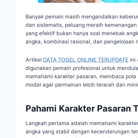
Banyak pemain masih mengandalkan keberun
dan sistematis, peluang meraih kemenangan b
yang efektif bukan hanya soal menebak angk
angka, kombinasi rasional, dan pengelolaan m
Artikel
DATA TOGEL ONLINE TERUPDATE
ini
digunakan pemain profesional untuk mendula
memahami karakter pasaran, membaca pola a
modal agar permainan lebih terarah dan minim
Pahami Karakter Pasaran 
Langkah pertama adalah memahami karakter p
angka yang stabil dengan kecenderungan ter