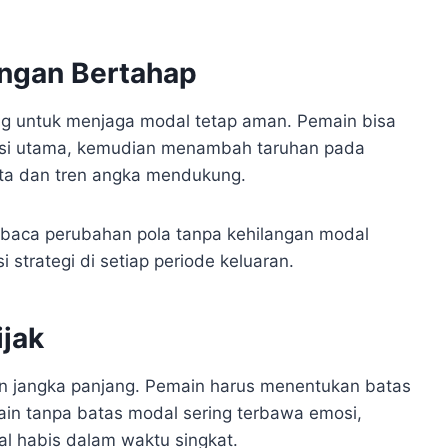
ngan Bertahap
ng untuk menjaga modal tetap aman. Pemain bisa
asi utama, kemudian menambah taruhan pada
ata dan tren angka mendukung.
aca perubahan pola tanpa kehilangan modal
 strategi di setiap periode keluaran.
ijak
n jangka panjang. Pemain harus menentukan batas
ain tanpa batas modal sering terbawa emosi,
l habis dalam waktu singkat.