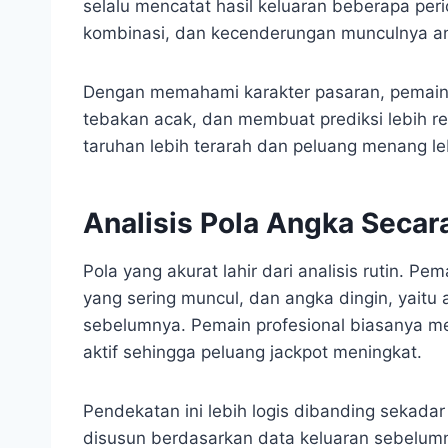
selalu mencatat hasil keluaran beberapa peri
kombinasi, dan kecenderungan munculnya an
Dengan memahami karakter pasaran, pemain 
tebakan acak, dan membuat prediksi lebih rea
taruhan lebih terarah dan peluang menang leb
Analisis Pola Angka Secar
Pola yang akurat lahir dari analisis rutin. P
yang sering muncul, dan angka dingin, yaitu
sebelumnya. Pemain profesional biasanya 
aktif sehingga peluang jackpot meningkat.
Pendekatan ini lebih logis dibanding sekada
disusun berdasarkan data keluaran sebelumn