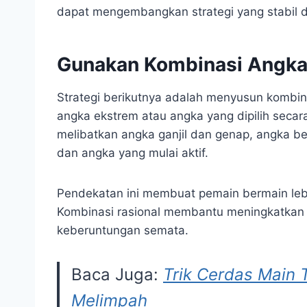
dapat mengembangkan strategi yang stabil d
Gunakan Kombinasi Angka
Strategi berikutnya adalah menyusun kombin
angka ekstrem atau angka yang dipilih secar
melibatkan angka ganjil dan genap, angka b
dan angka yang mulai aktif.
Pendekatan ini membuat pemain bermain lebih
Kombinasi rasional membantu meningkatkan
keberuntungan semata.
Baca Juga:
Trik Cerdas Main 
Melimpah