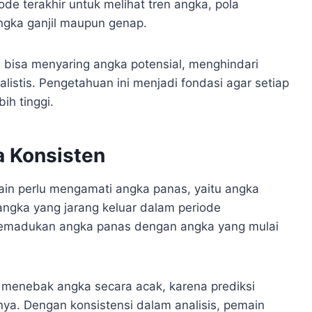
ode terakhir untuk melihat tren angka, pola
gka ganjil maupun genap.
bisa menyaring angka potensial, menghindari
listis. Pengetahuan ini menjadi fondasi agar setiap
ih tinggi.
a Konsisten
emain perlu mengamati angka panas, yaitu angka
 angka yang jarang keluar dalam periode
memadukan angka panas dengan angka yang mulai
r menebak angka secara acak, karena prediksi
ya. Dengan konsistensi dalam analisis, pemain