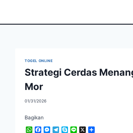
Skip
to
content
TOGEL ONLINE
Strategi Cerdas Menang
Mor
01/31/2026
Bagikan
W
F
M
T
S
L
X
S